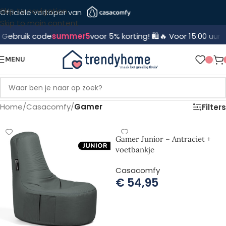
Skip to navigation
Officiële verkoper van
Skip to main content
k code
summer5
voor 5% korting! 🛍️
🔥 Voor 15:00 uur besteld,
MENU
Home
/
Casacomfy
/
Gamer
Filters
Gamer Junior – Antraciet +
voetbankje
Casacomfy
€
54,95
TOEVOEGEN AAN WINKELWAGEN