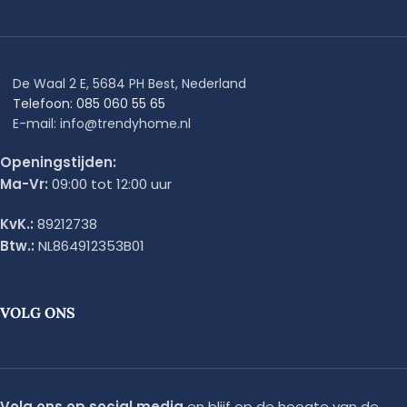
De Waal 2 E, 5684 PH Best, Nederland
Telefoon: 085 060 55 65
E-mail: info@trendyhome.nl
Openingstijden:
Ma-Vr:
09:00 tot 12:00 uur
KvK.:
89212738
Btw.:
NL864912353B01
VOLG ONS
Volg ons op social media
en blijf op de hoogte van de