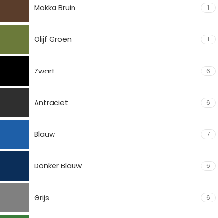
Mokka Bruin
1
Olijf Groen
1
Zwart
6
Antraciet
6
Blauw
7
Donker Blauw
6
Grijs
6