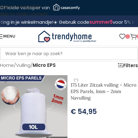
Skip to navigation
Officiële verkoper van
Skip to main content
 in je winkelmandje!
☀️ Gebruik code
summer5
voor 5% korting!
MENU
Home
/
Vulling
/
Micro EPS
Filters
175 Liter Zitzak vulling – Micro
EPS Parels, 1mm – 2mm
Navulling
€
54,95
TOEVOEGEN AAN WINKELWAGEN