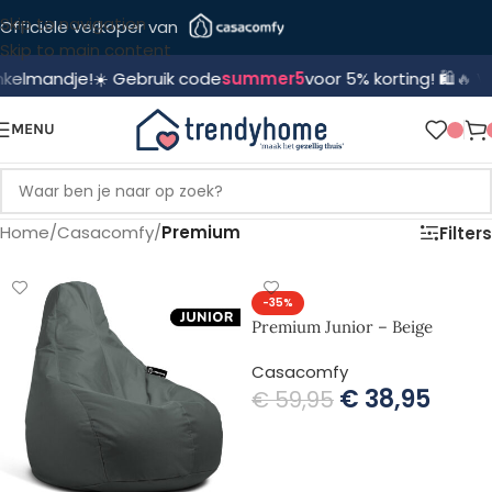
Skip to navigation
Officiële verkoper van
Skip to main content
ndje!
☀️ Gebruik code
summer5
voor 5% korting! 🛍️
🔥 Voor 15:
MENU
Home
/
Casacomfy
/
Premium
Filters
-35%
Premium Junior – Beige
Casacomfy
€
38,95
€
59,95
TOEVOEGEN AAN WINKELWAGEN