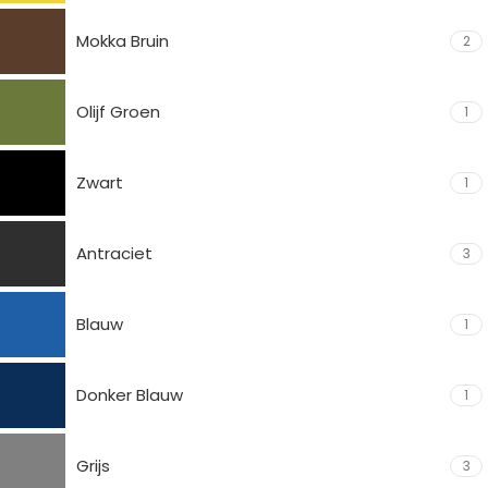
Mokka Bruin
2
Olijf Groen
1
Zwart
1
Antraciet
3
Blauw
1
Donker Blauw
1
Grijs
3