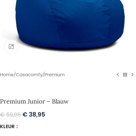
Klik om te vergroten
Home
/
Casacomfy
/
Premium
Premium Junior – Blauw
€
38,95
€
59,95
KLEUR