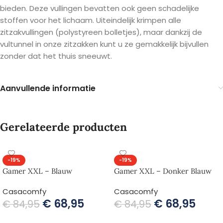
bieden. Deze vullingen bevatten ook geen schadelijke
stoffen voor het lichaam. Uiteindelijk krimpen alle
zitzakvullingen (polystyreen bolletjes), maar dankzij de
vultunnel in onze zitzakken kunt u ze gemakkelijk bijvullen
zonder dat het thuis sneeuwt.
Aanvullende informatie
Gerelateerde producten
-19%
-19%
Gamer XXL – Blauw
Gamer XXL – Donker Blauw
Casacomfy
Casacomfy
€
68,95
€
68,95
€
84,95
€
84,95
TOEVOEGEN AAN WINKELWAGEN
TOEVOEGEN AAN WINKELWAGEN