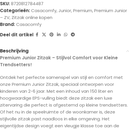
SKU:
8720812784487
Categorieën:
Casacomfy
,
Junior
,
Premium
,
Premium Junior
– ZV
,
Zitzak online kopen
Brand:
Casacomfy
Deel dit artikel
Beschrijving
Premium Junior Zitzak – Stijlvol Comfort voor Kleine
Trendsetters!
Ontdek het perfecte samenspel van stijl en comfort met
onze Premium Junior Zitzak, speciaal ontworpen voor
kinderen van 2-6 jaar. Met een inhoud van 150 liter en
hoogwaardige EPS-vulling biedt deze zitzak een luxe
zitervaring die perfect is afgestemd op kleine trendsetters.
Of het nu in de speelruimte of de woonkamer is, deze
stijlvolle zitzak past naadloos in elke omgeving. Het
eigentijdse design voegt een vleugje klasse toe aan de