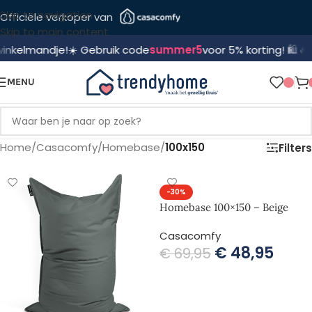
Skip to navigation
Officiële verkoper van
Skip to main content
andje!
☀️ Gebruik code
summer5
voor 5% korting! 🛍️
🔥 Voor 15
MENU
Home
/
Casacomfy
/
Homebase
/
100x150
Filters
-30%
Homebase 100×150 – Beige
Casacomfy
€
48,95
€
69,95
TOEVOEGEN AAN WINKELWAGEN