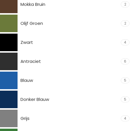
Mokka Bruin
2
Olijf Groen
2
Zwart
4
Antraciet
6
Blauw
5
Donker Blauw
5
Grijs
4