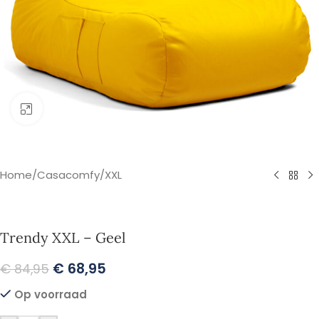
Klik om te vergroten
Home
/
Casacomfy
/
XXL
Trendy XXL – Geel
€
68,95
€
84,95
Op voorraad