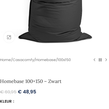
Klik om te vergroten
Home
/
Casacomfy
/
Homebase
/
100x150
Homebase 100×150 – Zwart
€
48,95
€
69,95
KLEUR