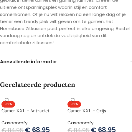
gebruik in tienerkamers en gaming ruimtes. Creëer de
ultieme ontspanningsplek waarin stijl en comfort
samenkomen. Of je nu wilt relaxen na een lange dag of je
tiener een trendy plek wilt geven om te gamen, het
Homebase Zitkussen past perfect in elke omgeving. Bestel
vandaag nog en ontdek de veelzijdigheid van dit
comfortabele zitkussen!
Aanvullende informatie
Gerelateerde producten
-19%
-19%
Gamer XXL – Antraciet
Gamer XXL – Grijs
Casacomfy
Casacomfy
€
68,95
€
68,95
€
84,95
€
84,95