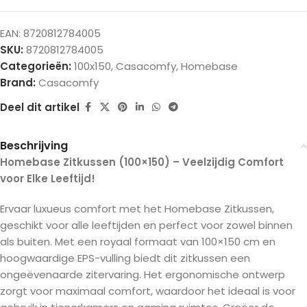
EAN:
8720812784005
SKU:
8720812784005
Categorieën:
100x150
,
Casacomfy
,
Homebase
Brand:
Casacomfy
Deel dit artikel
Beschrijving
Homebase Zitkussen (100×150) – Veelzijdig Comfort
voor Elke Leeftijd!
Ervaar luxueus comfort met het Homebase Zitkussen,
geschikt voor alle leeftijden en perfect voor zowel binnen
als buiten. Met een royaal formaat van 100×150 cm en
hoogwaardige EPS-vulling biedt dit zitkussen een
ongeëvenaarde zitervaring. Het ergonomische ontwerp
zorgt voor maximaal comfort, waardoor het ideaal is voor