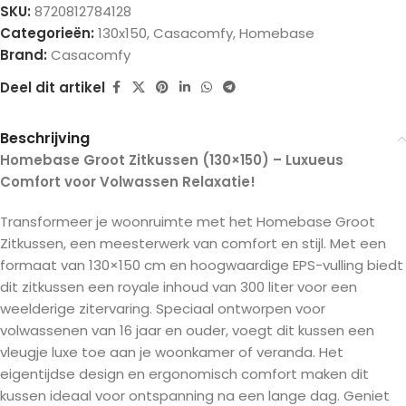
SKU:
8720812784128
Categorieën:
130x150
,
Casacomfy
,
Homebase
Brand:
Casacomfy
Deel dit artikel
Beschrijving
Homebase Groot Zitkussen (130×150) – Luxueus
Comfort voor Volwassen Relaxatie!
Transformeer je woonruimte met het Homebase Groot
Zitkussen, een meesterwerk van comfort en stijl. Met een
formaat van 130×150 cm en hoogwaardige EPS-vulling biedt
dit zitkussen een royale inhoud van 300 liter voor een
weelderige zitervaring. Speciaal ontworpen voor
volwassenen van 16 jaar en ouder, voegt dit kussen een
vleugje luxe toe aan je woonkamer of veranda. Het
eigentijdse design en ergonomisch comfort maken dit
kussen ideaal voor ontspanning na een lange dag. Geniet