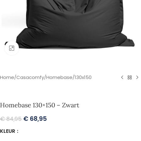
Klik om te vergroten
Home
/
Casacomfy
/
Homebase
/
130x150
Homebase 130×150 – Zwart
€
68,95
€
84,95
KLEUR