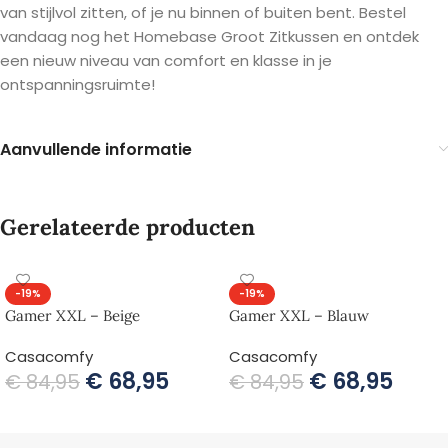
van stijlvol zitten, of je nu binnen of buiten bent. Bestel
vandaag nog het Homebase Groot Zitkussen en ontdek
een nieuw niveau van comfort en klasse in je
ontspanningsruimte!
Aanvullende informatie
Gerelateerde producten
-19%
-19%
Gamer XXL – Beige
Gamer XXL – Blauw
Casacomfy
Casacomfy
€
68,95
€
68,95
€
84,95
€
84,95
TOEVOEGEN AAN WINKELWAGEN
TOEVOEGEN AAN WINKELWAGEN