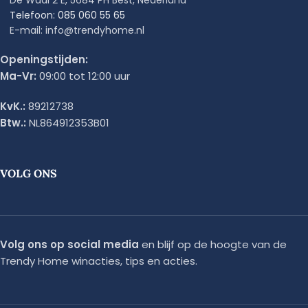
De Waal 2 E, 5684 PH Best, Nederland
Telefoon: 085 060 55 65
E-mail: info@trendyhome.nl
Openingstijden:
Ma-Vr:
09:00 tot 12:00 uur
KvK.:
89212738
Btw.:
NL864912353B01
VOLG ONS
Volg ons op social media
en blijf op de hoogte van de
Trendy Home winacties, tips en acties.