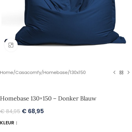
Klik om te vergroten
Home
/
Casacomfy
/
Homebase
/
130x150
Homebase 130×150 – Donker Blauw
€
68,95
€
84,95
KLEUR