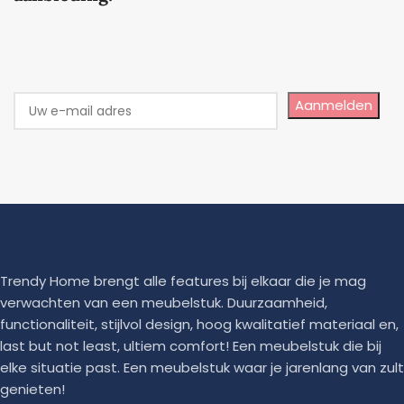
Aanmelden
Trendy Home brengt alle features bij elkaar die je mag
verwachten van een meubelstuk. Duurzaamheid,
functionaliteit, stijlvol design, hoog kwalitatief materiaal en,
last but not least, ultiem comfort! Een meubelstuk die bij
elke situatie past. Een meubelstuk waar je jarenlang van zult
genieten!