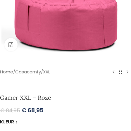
Klik om te vergroten
Home
/
Casacomfy
/
XXL
Gamer XXL – Roze
€
68,95
€
84,95
KLEUR