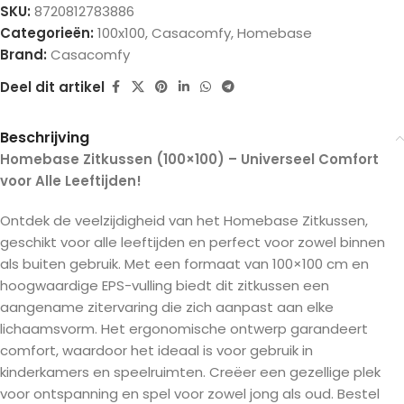
SKU:
8720812783886
Categorieën:
100x100
,
Casacomfy
,
Homebase
Brand:
Casacomfy
Deel dit artikel
Beschrijving
Homebase Zitkussen (100×100) – Universeel Comfort
voor Alle Leeftijden!
Ontdek de veelzijdigheid van het Homebase Zitkussen,
geschikt voor alle leeftijden en perfect voor zowel binnen
als buiten gebruik. Met een formaat van 100×100 cm en
hoogwaardige EPS-vulling biedt dit zitkussen een
aangename zitervaring die zich aanpast aan elke
lichaamsvorm. Het ergonomische ontwerp garandeert
comfort, waardoor het ideaal is voor gebruik in
kinderkamers en speelruimten. Creëer een gezellige plek
voor ontspanning en spel voor zowel jong als oud. Bestel