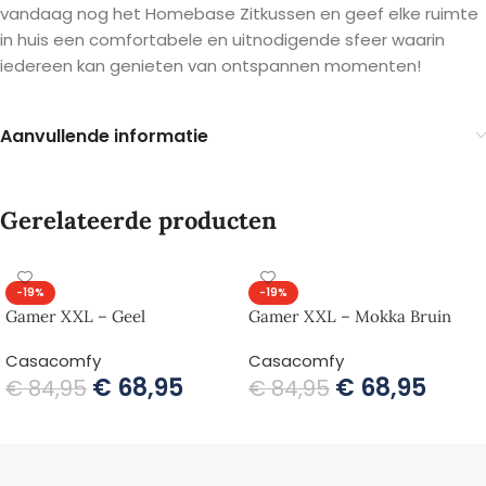
vandaag nog het Homebase Zitkussen en geef elke ruimte
in huis een comfortabele en uitnodigende sfeer waarin
iedereen kan genieten van ontspannen momenten!
Aanvullende informatie
Gerelateerde producten
-19%
-19%
Gamer XXL – Geel
Gamer XXL – Mokka Bruin
Casacomfy
Casacomfy
€
68,95
€
68,95
€
84,95
€
84,95
TOEVOEGEN AAN WINKELWAGEN
TOEVOEGEN AAN WINKELWAGEN