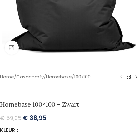
Klik om te vergroten
Home
/
Casacomfy
/
Homebase
/
100x100
Homebase 100×100 – Zwart
€
38,95
€
59,95
KLEUR