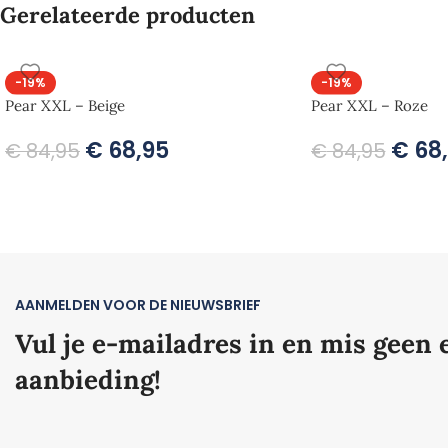
Gerelateerde producten
-19%
-19%
Pear XXL – Beige
Pear XXL – Roze
€
68,95
€
68
€
84,95
€
84,95
AANMELDEN VOOR DE NIEUWSBRIEF
Vul je e-mailadres in en mis geen 
aanbieding!