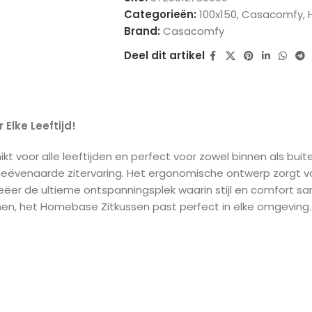
Categorieën:
100x150
,
Casacomfy
,
Brand:
Casacomfy
Deel dit artikel
Elke Leeftijd!
t voor alle leeftijden en perfect voor zowel binnen als bui
ngeëvenaarde zitervaring. Het ergonomische ontwerp zorgt 
reëer de ultieme ontspanningsplek waarin stijl en comfort s
amen, het Homebase Zitkussen past perfect in elke omgevin