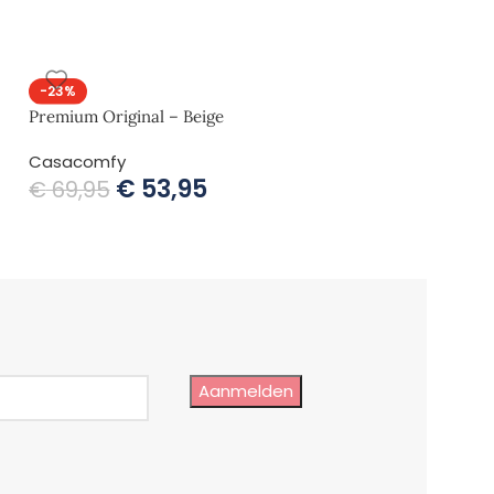
-23%
-23%
Premium Original – Beige
Premium Origina
Casacomfy
Casacomfy
€
53,95
€
5
€
69,95
€
69,95
Aanmelden