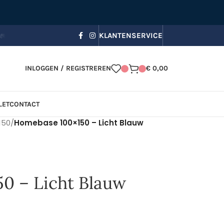
s bezorging, Zomerkorting in je winkelmandje!
☀️ Gebruik code
KLANTENSERVICE
INLOGGEN / REGISTREREN
€
0,00
LET
CONTACT
150
/
Homebase 100×150 – Licht Blauw
0 – Licht Blauw