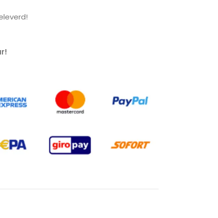
leverd!
r!