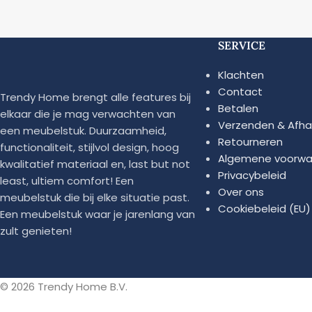
SERVICE
Klachten
Contact
Trendy Home brengt alle features bij
Betalen
elkaar die je mag verwachten van
Verzenden & Afha
een meubelstuk. Duurzaamheid,
Retourneren
functionaliteit, stijlvol design, hoog
Algemene voorwa
kwalitatief materiaal en, last but not
Privacybeleid
least, ultiem comfort! Een
Over ons
meubelstuk die bij elke situatie past.
Cookiebeleid (EU)
Een meubelstuk waar je jarenlang van
zult genieten!
© 2026 Trendy Home B.V.