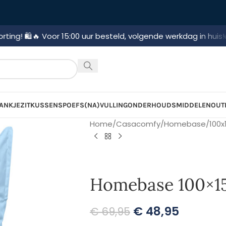
️
🔥 Voor 15:00 uur besteld, volgende werkdag in huis!
🚛 Grati
ANKJE
ZITKUSSENS
POEFS
(NA)VULLING
ONDERHOUDSMIDDELEN
OUT
Home
/
Casacomfy
/
Homebase
/
100x
Homebase 100×15
€
48,95
€
69,95