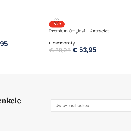
-23%
Premium Original – Antraciet
,95
Casacomfy
€
53,95
€
69,95
enkele