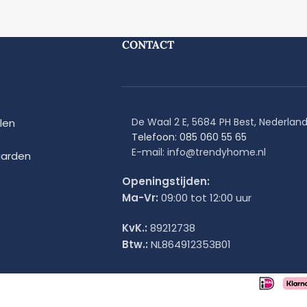
CONTACT
De Waal 2 E, 5684 PH Best, Nederlan
len
Telefoon: 085 060 55 65
E-mail: info@trendyhome.nl
arden
Openingstijden:
Ma-Vr:
09:00 tot 12:00 uur
KvK.:
89212738
Btw.:
NL864912353B01