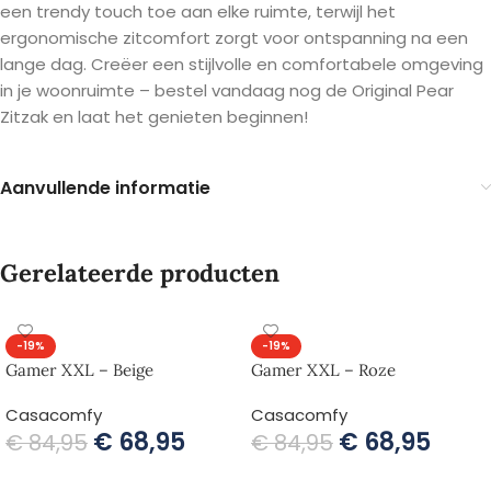
een trendy touch toe aan elke ruimte, terwijl het
ergonomische zitcomfort zorgt voor ontspanning na een
lange dag. Creëer een stijlvolle en comfortabele omgeving
in je woonruimte – bestel vandaag nog de Original Pear
Zitzak en laat het genieten beginnen!
Aanvullende informatie
Gerelateerde producten
-19%
-19%
Gamer XXL – Beige
Gamer XXL – Roze
Casacomfy
Casacomfy
€
68,95
€
68,95
€
84,95
€
84,95
TOEVOEGEN AAN WINKELWAGEN
TOEVOEGEN AAN WINKELWAGEN