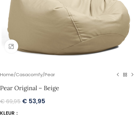
Klik om te vergroten
Home
/
Casacomfy
/
Pear
Pear Original – Beige
€
53,95
€
69,95
KLEUR