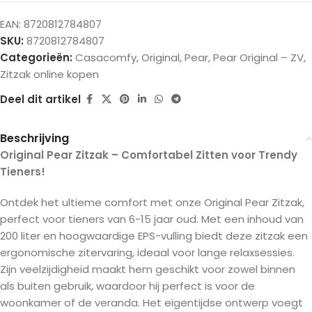
EAN:
8720812784807
SKU:
8720812784807
Categorieën:
Casacomfy
,
Original
,
Pear
,
Pear Original – ZV
,
Zitzak online kopen
Deel dit artikel
Beschrijving
Original Pear Zitzak – Comfortabel Zitten voor Trendy
Tieners!
Ontdek het ultieme comfort met onze Original Pear Zitzak,
perfect voor tieners van 6-15 jaar oud. Met een inhoud van
200 liter en hoogwaardige EPS-vulling biedt deze zitzak een
ergonomische zitervaring, ideaal voor lange relaxsessies.
Zijn veelzijdigheid maakt hem geschikt voor zowel binnen
als buiten gebruik, waardoor hij perfect is voor de
woonkamer of de veranda. Het eigentijdse ontwerp voegt