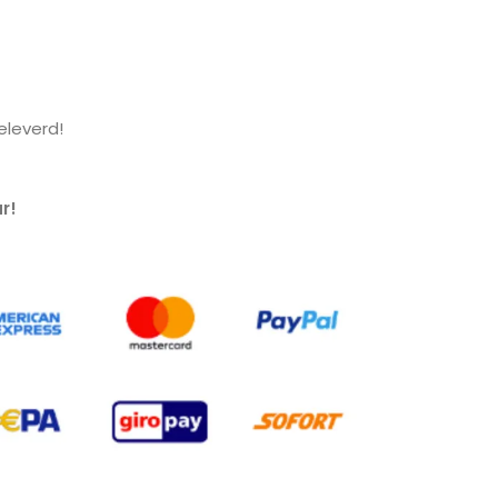
leverd!
r!