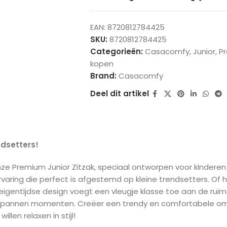
EAN:
8720812784425
SKU:
8720812784425
Categorieën:
Casacomfy
,
Junior
,
P
kopen
Brand:
Casacomfy
Deel dit artikel
ndsetters!
e Premium Junior Zitzak, speciaal ontworpen voor kinderen v
rvaring die perfect is afgestemd op kleine trendsetters. Of
et eigentijdse design voegt een vleugje klasse toe aan de ru
ntspannen momenten. Creëer een trendy en comfortabele omg
len relaxen in stijl!