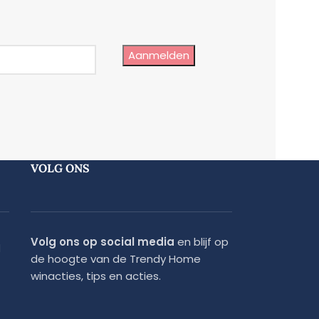
te duurzaamheid en comfort gebruiken we
nere minder samendrukken en meer
Aanmelden
tzakvullingen (polystyreen bolletjes), maar
VOLG ONS
Volg ons op social media
en blijf op
d
de hoogte van de Trendy Home
winacties, tips en acties.