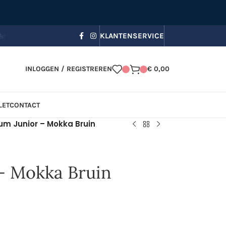
bezorging, Zomerkorting in je winkelmandje!
☀️ Gebruik code
s
KLANTENSERVICE
INLOGGEN / REGISTREREN
€
0,00
LET
CONTACT
um Junior – Mokka Bruin
– Mokka Bruin