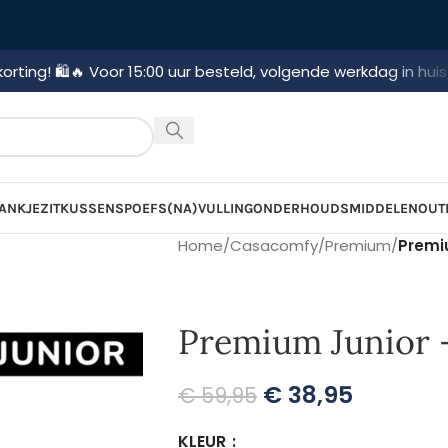
 Voor 15:00 uur besteld, volgende werkdag in huis!
🚛 Gratis 
ANKJE
ZITKUSSENS
POEFS
(NA)VULLING
ONDERHOUDSMIDDELEN
OUT
Home
/
Casacomfy
/
Premium
/
Premi
Premium Junior 
€
38,95
€
59,95
KLEUR