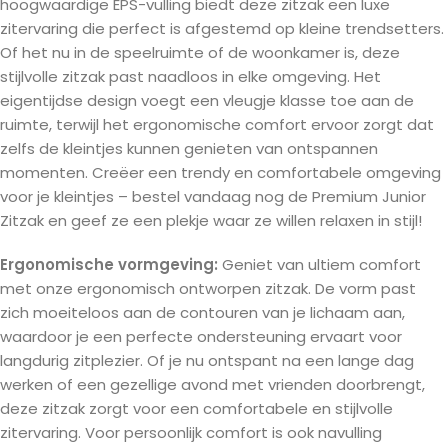
hoogwaardige EPS-vulling biedt deze zitzak een luxe
zitervaring die perfect is afgestemd op kleine trendsetters.
Of het nu in de speelruimte of de woonkamer is, deze
stijlvolle zitzak past naadloos in elke omgeving. Het
eigentijdse design voegt een vleugje klasse toe aan de
ruimte, terwijl het ergonomische comfort ervoor zorgt dat
zelfs de kleintjes kunnen genieten van ontspannen
momenten. Creëer een trendy en comfortabele omgeving
voor je kleintjes – bestel vandaag nog de Premium Junior
Zitzak en geef ze een plekje waar ze willen relaxen in stijl!
Ergonomische vormgeving:
Geniet van ultiem comfort
met onze ergonomisch ontworpen zitzak. De vorm past
zich moeiteloos aan de contouren van je lichaam aan,
waardoor je een perfecte ondersteuning ervaart voor
langdurig zitplezier. Of je nu ontspant na een lange dag
werken of een gezellige avond met vrienden doorbrengt,
deze zitzak zorgt voor een comfortabele en stijlvolle
zitervaring. Voor persoonlijk comfort is ook navulling