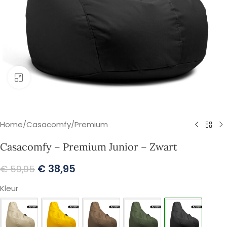
Klik om te vergroten
Home
/
Casacomfy
/
Premium
Casacomfy – Premium Junior – Zwart
€
38,95
€
59,95
Kleur