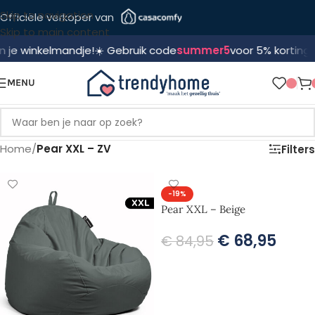
Skip to navigation
Officiële verkoper van
Skip to main content
 winkelmandje!
☀️ Gebruik code
summer5
voor 5% korting! 🛍️
🔥
MENU
Home
/
Pear XXL – ZV
Filters
-19%
Pear XXL – Beige
€
68,95
€
84,95
TOEVOEGEN AAN WINKELWAGEN