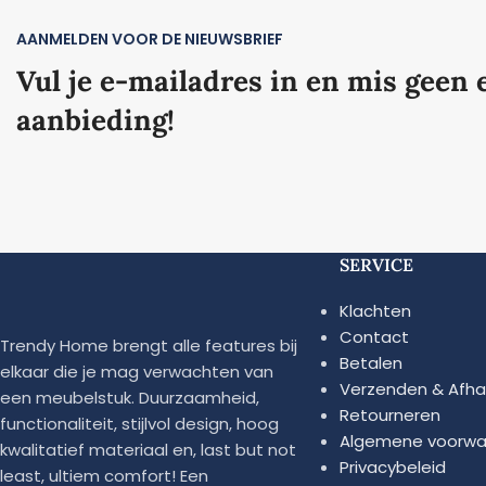
AANMELDEN VOOR DE NIEUWSBRIEF
Vul je e-mailadres in en mis geen 
aanbieding!
SERVICE
Klachten
Contact
Trendy Home brengt alle features bij
Betalen
elkaar die je mag verwachten van
Verzenden & Afha
een meubelstuk. Duurzaamheid,
Retourneren
functionaliteit, stijlvol design, hoog
Algemene voorwa
kwalitatief materiaal en, last but not
Privacybeleid
least, ultiem comfort! Een