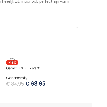
heerlijk zit, maar ook perfect zijn vorm
 raken.
 de poef makkelijk in onderhoud is.
evensduur.
-19%
-19%
Gamer XXL – Zwart
Pear XXL – Don
€
6
Casacomfy
€
84,95
€
68,95
€
84,95
voor een speels en sfeervol effect in je