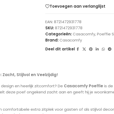
Toevoegen aan verlanglijst
EAN:
8721472931778
SKU:
8721472931778
Categorieën:
Casacomfy
,
Poeffie S
Brand:
Casacomfy
Deel dit artikel
acht, Stijlvol en Veelzijdig!
design en heerlijk zitcomfort? De
Casacomfy Poeffie
is de
elt deze poef ongekend zacht aan en geeft hij je woonkame
n comfortabele extra zitplek voor gasten of als stijlvol dec