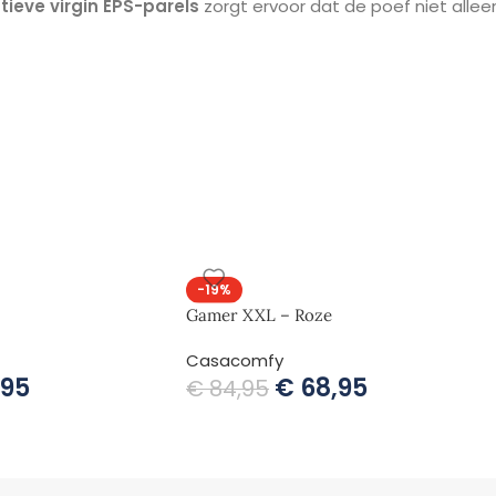
tieve virgin EPS-parels
zorgt ervoor dat de poef niet alleen 
gte van
35 cm
is dit de ideale “lounger” voor in huis.
 alleen stijlvol, maar ook zeer duurzaam en prettig om aan te
ndige
vultunnel
, zodat de vulling veilig op zijn plek blijft en
 bieden virgin parels een betere veerkracht en een langere l
Crème, Grijs en Antraciet.
-19%
Gamer XXL – Roze
Casacomfy
,95
€
68,95
€
84,95
Combineer de grote Poeffie met de compacte versie (45 cm) 