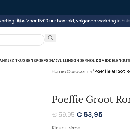
🔥 Voor 15:00 uur besteld, volgende werkdag in huis!
🚛 Gratis
ANKJE
ZITKUSSENS
POEFS
(NA)VULLING
ONDERHOUDSMIDDELEN
OUT
Home
/
Casacomfy
/
Poeffie Groot 
Poeffie Groot R
€
53,95
€
59,95
Kleur
: Crème