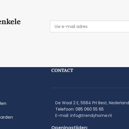
enkele
CONTACT
De Waal 2 E, 5684 PH Best, Nederlan
len
Telefoon: 085 060 55 65
E-mail: info@trendyhome.nl
arden
Openingstijden: