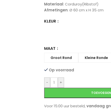
Materiaal
: Corduroy(Ribstof)
Afmetingen
: Ø 60 cm x H 35 cm
KLEUR
MAAT
Groot Rond
Kleine Ronde
Op voorraad
-
+
TOEVOEGEN
Voor 15:00 uur besteld,
vandaag gra