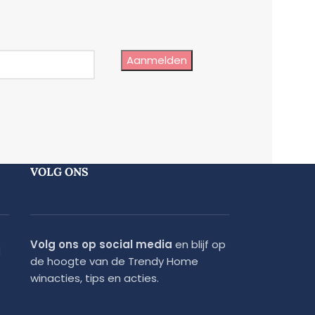
Aanmelden
VOLG ONS
Volg ons op social media
en blijf op
d
de hoogte van de Trendy Home
winacties, tips en acties.