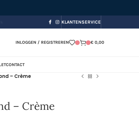
 bezorging, Zomerkorting in je winkelmandje!
☀️ Gebruik code
KLANTENSERVICE
INLOGGEN / REGISTREREN
€
0,00
LET
CONTACT
Rond – Crème
ond – Crème