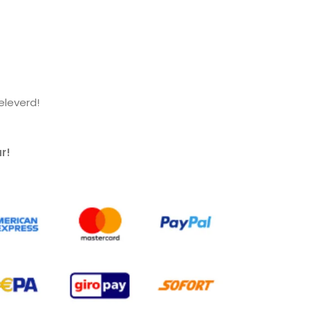
leverd!
r!