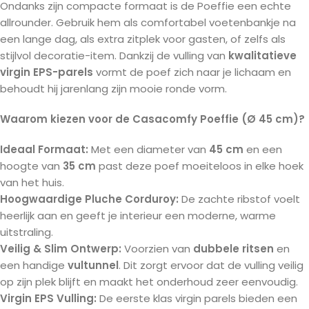
Ondanks zijn compacte formaat is de Poeffie een echte
allrounder. Gebruik hem als comfortabel voetenbankje na
een lange dag, als extra zitplek voor gasten, of zelfs als
stijlvol decoratie-item. Dankzij de vulling van
kwalitatieve
virgin EPS-parels
vormt de poef zich naar je lichaam en
behoudt hij jarenlang zijn mooie ronde vorm.
Waarom kiezen voor de Casacomfy Poeffie (Ø 45 cm)?
Ideaal Formaat:
Met een diameter van
45 cm
en een
hoogte van
35 cm
past deze poef moeiteloos in elke hoek
van het huis.
Hoogwaardige Pluche Corduroy:
De zachte ribstof voelt
heerlijk aan en geeft je interieur een moderne, warme
uitstraling.
Veilig & Slim Ontwerp:
Voorzien van
dubbele ritsen
en
een handige
vultunnel
. Dit zorgt ervoor dat de vulling veilig
op zijn plek blijft en maakt het onderhoud zeer eenvoudig.
Virgin EPS Vulling:
De eerste klas virgin parels bieden een