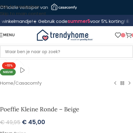
Skip to navigation
Officiële verkoper van
Skip to main content
kelmandje!
☀️ Gebruik code
summer5
voor 5% korting! 🛍️
🔥 Voo
MENU
Klik om te vergroten
-10%
NIEUW
Home
/
Casacomfy
Poeffie Kleine Ronde – Beige
€
45,00
€
49,95