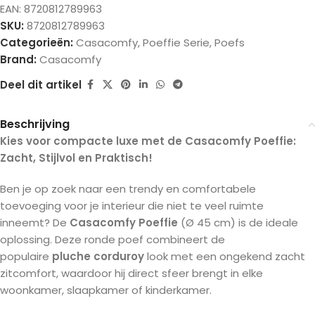
EAN:
8720812789963
SKU:
8720812789963
Categorieën:
Casacomfy
,
Poeffie Serie
,
Poefs
Brand:
Casacomfy
Deel dit artikel
Beschrijving
Kies voor compacte luxe met de Casacomfy Poeffie:
Zacht, Stijlvol en Praktisch!
Ben je op zoek naar een trendy en comfortabele
toevoeging voor je interieur die niet te veel ruimte
inneemt? De
Casacomfy Poeffie
(Ø 45 cm) is de ideale
oplossing. Deze ronde poef combineert de
populaire
pluche corduroy
look met een ongekend zacht
zitcomfort, waardoor hij direct sfeer brengt in elke
woonkamer, slaapkamer of kinderkamer.