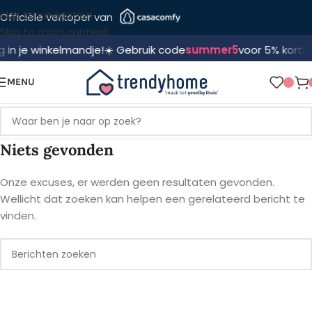
Skip to navigation
Officiële verkoper van
Skip to main content
 je winkelmandje!
☀️ Gebruik code
summer5
voor 5% korting! 🛍
MENU
Niets gevonden
Onze excuses, er werden geen resultaten gevonden.
Wellicht dat zoeken kan helpen een gerelateerd bericht te
vinden.