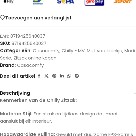
Toevoegen aan verlanglijst
EAN:
8719425640037
SKU:
8719425640037
Categorieën:
Casacomfy
,
Chilly - MV
,
Met voetbankje
,
Modi
Serie
,
Zitzak online kopen
Brand:
Casacomfy
Deel dit artikel
Beschrijving
Kenmerken van de Chilly Zitzak:
Moderne Stijl:
Een strak en tijdloos design dat mooi
aansluit bij elk interieur.
Hoogwaardige Vulling:
Gevuld met duurzame EPS-korrels