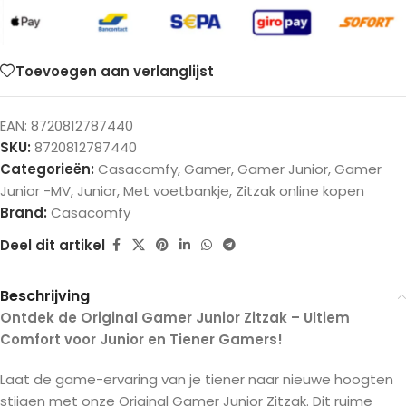
Toevoegen aan verlanglijst
EAN:
8720812787440
SKU:
8720812787440
Categorieën:
Casacomfy
,
Gamer
,
Gamer Junior
,
Gamer
Junior -MV
,
Junior
,
Met voetbankje
,
Zitzak online kopen
Brand:
Casacomfy
Deel dit artikel
Beschrijving
Ontdek de Original Gamer Junior Zitzak – Ultiem
Comfort voor Junior en Tiener Gamers!
Laat de game-ervaring van je tiener naar nieuwe hoogten
stijgen met onze Original Gamer Junior Zitzak. Dit ruime