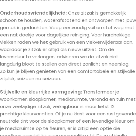
Onderhoudsvriendelijkheid:
Onze zitzak is gemakkelijk
schoon te houden, waterafstotend en ontworpen met jouw
gemak in gedachten. Veeg eenvoudig vuil en stof weg met
een nat doekje voor dagelijkse reiniging. Voor hardnekkige
vlekken raden we het gebruik van een vlekverwijderaar aan,
waardoor je zitzak er altijd als nieuw uitziet. Om de
levensduur te verlengen, adviseren we de zitzak niet
langdurig bloot te stellen aan direct zonlicht en neerslag.
Zo kun je blijven genieten van een comfortabele en stijlvolle
zitplek, seizoen na seizoen.
Stijlvolle en kleurrijke vormgeving:
Transformeer je
woonkamer, slaapkamer, mediaruimte, veranda en tuin met
onze veelzijdige zitzak, verkrijgbaar in maar liefst 12
prachtige kleurvariaties. Of je nu kiest voor een rustgevende
neutrale tint voor de slaapkamer of een levendige kleur om
je mediaruimte op te fleuren, er is altijd een optie die
naadloos aansluit bij jouw persoonlijke stijl. Deze stijlvolle