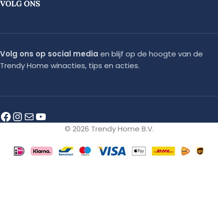
VOLG ONS
Volg ons op social media
en blijf op de hoogte van de
Trendy Home winacties, tips en acties.
© 2026 Trendy Home B.V.
🎁 ONS WELKOMSTCADEAU
PROFITEER VAN 5%
Gamer