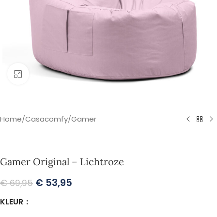
Klik om te vergroten
Home
/
Casacomfy
/
Gamer
Gamer Original – Lichtroze
€
53,95
€
69,95
KLEUR