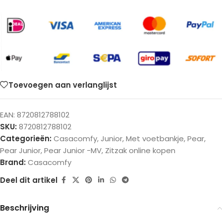
Toevoegen aan verlanglijst
EAN:
8720812788102
SKU:
8720812788102
Categorieën:
Casacomfy
,
Junior
,
Met voetbankje
,
Pear
,
Pear Junior
,
Pear Junior -MV
,
Zitzak online kopen
Brand:
Casacomfy
Deel dit artikel
Beschrijving