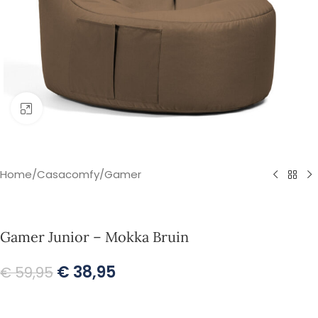
Klik om te vergroten
Home
/
Casacomfy
/
Gamer
Gamer Junior – Mokka Bruin
€
38,95
€
59,95