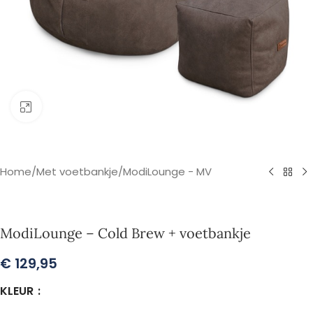
Klik om te vergroten
Home
/
Met voetbankje
/
ModiLounge - MV
ModiLounge – Cold Brew + voetbankje
€
129,95
KLEUR