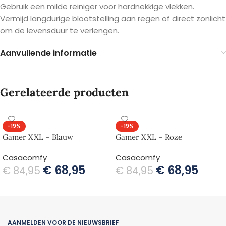
Gebruik een milde reiniger voor hardnekkige vlekken.
Vermijd langdurige blootstelling aan regen of direct zonlicht
om de levensduur te verlengen.
Aanvullende informatie
Gerelateerde producten
-19%
-19%
Gamer XXL – Blauw
Gamer XXL – Roze
Casacomfy
Casacomfy
€
68,95
€
68,95
€
84,95
€
84,95
TOEVOEGEN AAN WINKELWAGEN
TOEVOEGEN AAN WINKELWAGEN
AANMELDEN VOOR DE NIEUWSBRIEF