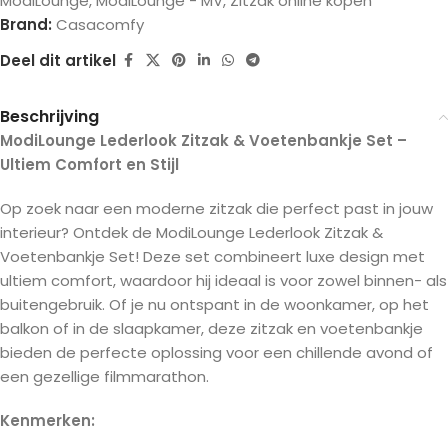
ModiLounge
,
ModiLounge - MV
,
Zitzak online kopen
Brand:
Casacomfy
Deel dit artikel
Beschrijving
ModiLounge Lederlook Zitzak & Voetenbankje Set –
Ultiem Comfort en Stijl
Op zoek naar een moderne zitzak die perfect past in jouw
interieur? Ontdek de ModiLounge Lederlook Zitzak &
Voetenbankje Set! Deze set combineert luxe design met
ultiem comfort, waardoor hij ideaal is voor zowel binnen- als
buitengebruik. Of je nu ontspant in de woonkamer, op het
balkon of in de slaapkamer, deze zitzak en voetenbankje
bieden de perfecte oplossing voor een chillende avond of
een gezellige filmmarathon.
Kenmerken: