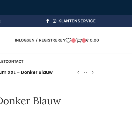
 bezorging, Zomerkorting in je winkelmandje!
☀️ Gebruik code
s
KLANTENSERVICE
INLOGGEN / REGISTREREN
€
0,00
LET
CONTACT
um XXL – Donker Blauw
Donker Blauw