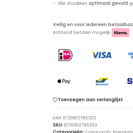
✅ Alle zitzakken
optimaal gevuld
ge
Veilig en voor iedereen betaalbaa
Achteraf betalen mogelijk
Toevoegen aan verlanglijst
EAN:
8720812785323
SKU:
8720812785323
Categorieën:
Casacomfy
,
Premium