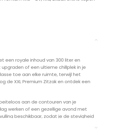
et een royale inhoud van 300 liter en
pgraden of een ultieme chillplek in je
asse toe aan elke ruimte, terwijl het
nog de XXL Premium Zitzak en ontdek een
eiteloos aan de contouren van je
 dag werken of een gezellige avond met
vulling beschikbaar, zodat je de stevigheid