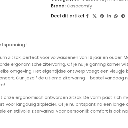
Brand:
Casacomfy
Deel dit artikel
Ontspanning!
ium Zitzak, perfect voor volwassenen van 16 jaar en ouder. M
e ergonomische zitervaring. Of je nu je gaming kamer wilt u
n elke omgeving. Het eigentijdse ontwerp voegt een vleugje kl
ert. Gun jezelf de ultieme zitervaring – bestel vandaag 
te!
t onze ergonomisch ontworpen zitzak. De vorm past zich mo
t voor langdurig zitplezier. Of je nu ontspant na een lange
en stijlvolle zitervaring. Voor persoonlijk comfort is ook na