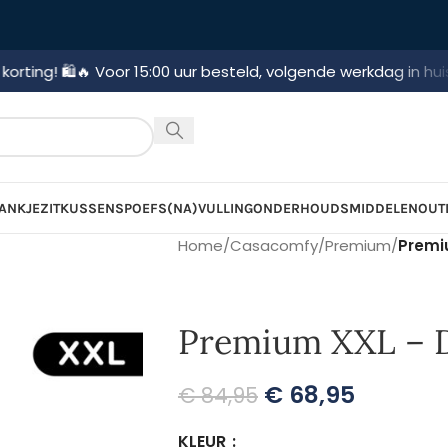
🔥 Voor 15:00 uur besteld, volgende werkdag in huis!
🚛 Gratis
ANKJE
ZITKUSSENS
POEFS
(NA)VULLING
ONDERHOUDSMIDDELEN
OUT
Home
/
Casacomfy
/
Premium
/
Premi
Premium XXL – 
€
68,95
€
84,95
KLEUR