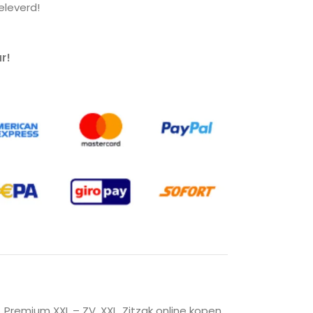
leverd!
r!
,
Premium XXL – ZV
,
XXL
,
Zitzak online kopen