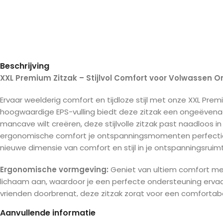
Beschrijving
XXL Premium Zitzak – Stijlvol Comfort voor Volwassen 
Ervaar weelderig comfort en tijdloze stijl met onze XXL Prem
hoogwaardige EPS-vulling biedt deze zitzak een ongeëvenaard
mancave wilt creëren, deze stijlvolle zitzak past naadloos i
ergonomische comfort je ontspanningsmomenten perfectione
nieuwe dimensie van comfort en stijl in je ontspanningsruim
Ergonomische vormgeving:
Geniet van ultiem comfort me
lichaam aan, waardoor je een perfecte ondersteuning ervaar
vrienden doorbrengt, deze zitzak zorgt voor een comfortabele 
kunt aanpassen aan jouw voorkeuren.
Aanvullende informatie