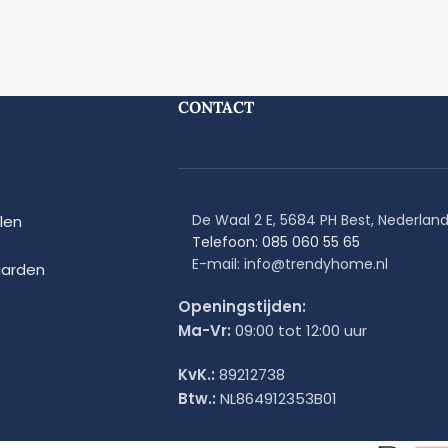
CONTACT
De Waal 2 E, 5684 PH Best, Nederlan
len
Telefoon: 085 060 55 65
E-mail: info@trendyhome.nl
arden
Openingstijden:
Ma-Vr:
09:00 tot 12:00 uur
KvK.:
89212738
Btw.:
NL864912353B01