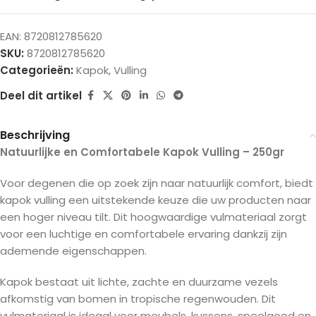
EAN:
8720812785620
SKU:
8720812785620
Categorieën:
Kapok
,
Vulling
Deel dit artikel
Beschrijving
Natuurlijke en Comfortabele Kapok Vulling – 250gr
Voor degenen die op zoek zijn naar natuurlijk comfort, biedt
kapok vulling een uitstekende keuze die uw producten naar
een hoger niveau tilt. Dit hoogwaardige vulmateriaal zorgt
voor een luchtige en comfortabele ervaring dankzij zijn
ademende eigenschappen.
Kapok bestaat uit lichte, zachte en duurzame vezels
afkomstig van bomen in tropische regenwouden. Dit
vulmateriaal is ideaal voor meubels, kussens, speelgoed en