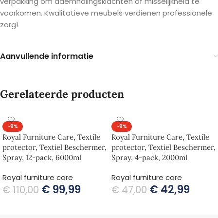
verpakking om ademhalingsklachten of misselijkheid te
voorkomen. Kwalitatieve meubels verdienen professionele
zorg!
Aanvullende informatie
Gerelateerde producten
-9%
-9%
Royal Furniture Care, Textile
Royal Furniture Care, Textile
protector, Textiel Beschermer,
protector, Textiel Beschermer,
Spray, 12-pack, 6000ml
Spray, 4-pack, 2000ml
Royal furniture care
Royal furniture care
€
99,99
€
42,99
€
110,00
€
47,00
TOEVOEGEN AAN WINKELWAGEN
TOEVOEGEN AAN WINKELWAGEN