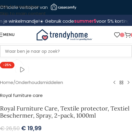
Skip to navigation
Officiële verkoper van
Skip to main content
winkelmandje!
☀️ Gebruik code
summer5
voor 5% korting! 🛍️
🔥 
MENU
Klik om te vergroten
-25%
Home
/
Onderhoudsmiddelen
Royal furniture care
Royal Furniture Care, Textile protector, Textiel
Beschermer, Spray, 2-pack, 1000ml
€
19,99
€
26,50