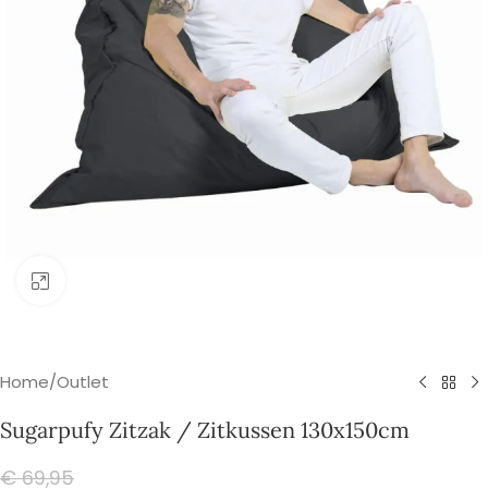
Klik om te vergroten
Home
/
Outlet
Sugarpufy Zitzak / Zitkussen 130x150cm
€
69,95