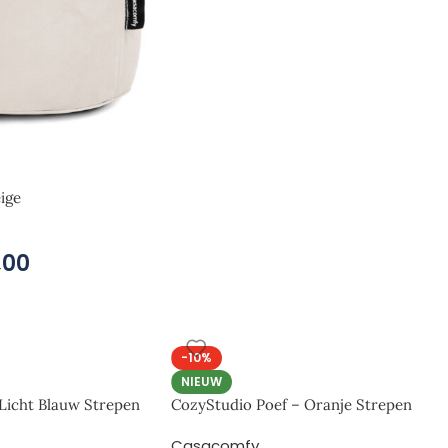
ige
,00
-10%
NIEUW
Licht Blauw Strepen
CozyStudio Poef – Oranje Strepen
Casacomfy