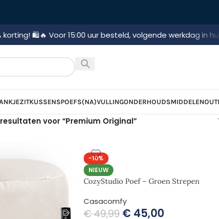
️
🔥 Voor 15:00 uur besteld, volgende werkdag in huis!
🚛 Grati
ANKJE
ZITKUSSENS
POEFS
(NA)VULLING
ONDERHOUDSMIDDELEN
OUT
resultaten voor “Premium Original”
-10%
NIEUW
CozyStudio Poef – Groen Strepen
Casacomfy
€
45,00
€
49,99