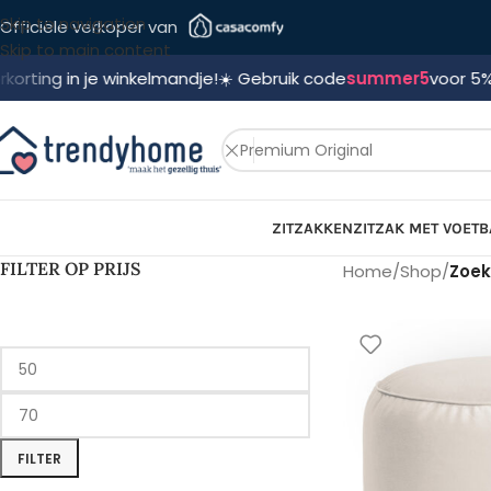
Skip to navigation
Officiële verkoper van
Skip to main content
 je winkelmandje!
☀️ Gebruik code
summer5
voor 5% korting! 🛍
ZITZAKKEN
ZITZAK MET VOETB
FILTER OP PRIJS
Home
/
Shop
/
Zoek
FILTER