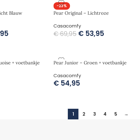
-23%
icht Blauw
Pear Original – Lichtroze
Casacomfy
,95
€
53,95
€
69,95
uoise + voetbankje
Pear Junior – Groen + voetbankje
Casacomfy
€
54,95
1
2
3
4
5
→