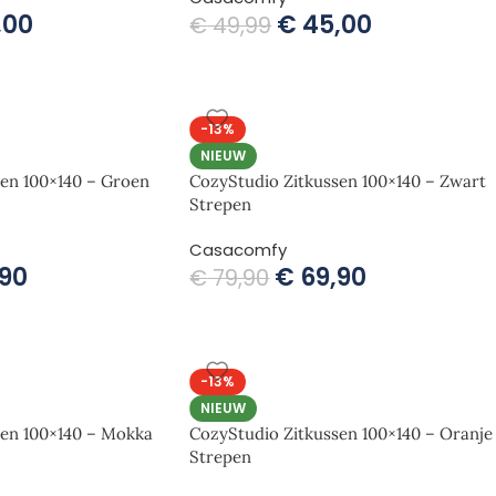
,00
€
45,00
€
49,99
-13%
NIEUW
en 100×140 – Groen
CozyStudio Zitkussen 100×140 – Zwart
Strepen
Casacomfy
90
€
69,90
€
79,90
-13%
NIEUW
sen 100×140 – Mokka
CozyStudio Zitkussen 100×140 – Oranje
Strepen