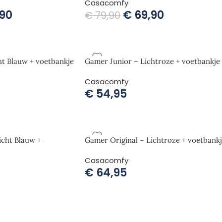
Casacomfy
90
€
69,90
€
79,90
ht Blauw + voetbankje
Gamer Junior – Lichtroze + voetbankje
Casacomfy
€
54,95
icht Blauw +
Gamer Original – Lichtroze + voetbank
Casacomfy
€
64,95