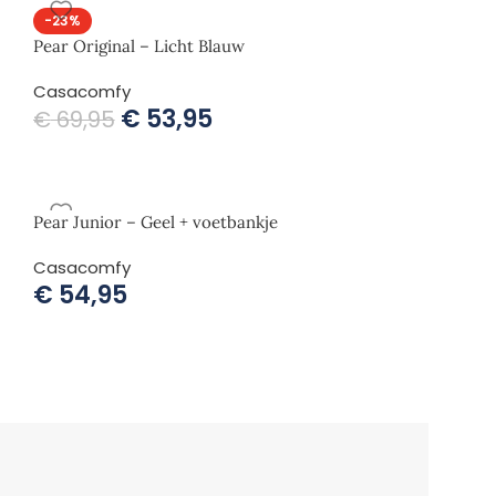
-23%
Pear Original – Licht Blauw
Casacomfy
€
53,95
€
69,95
Pear Junior – Geel + voetbankje
Casacomfy
€
54,95