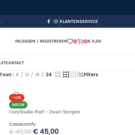
s bezorging, Zomerkorting in je winkelmandje!
☀️ Gebruik code
KLANTENSERVICE
INLOGGEN / REGISTREREN
€
0,00
LET
CONTACT
Toon
9
12
18
24
Filters
-10%
NIEUW
CozyStudio Poef – Zwart Strepen
Casacomfy
€
45,00
€
49,99