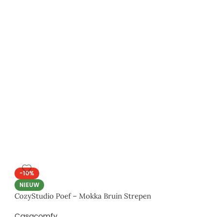
-10%
NIEUW
CozyStudio Poef – Mokka Bruin Strepen
Casacomfy