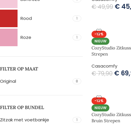
€
45
€
49,99
Rood
1
-13%
Roze
1
NIEUW
CozyStudio Zitkuss
Strepen
Casacomfy
FILTER OP MAAT
€
69,
€
79,90
Original
8
-13%
FILTER OP BUNDEL
NIEUW
CozyStudio Zitkus
Zitzak met voetbankje
1
Bruin Strepen