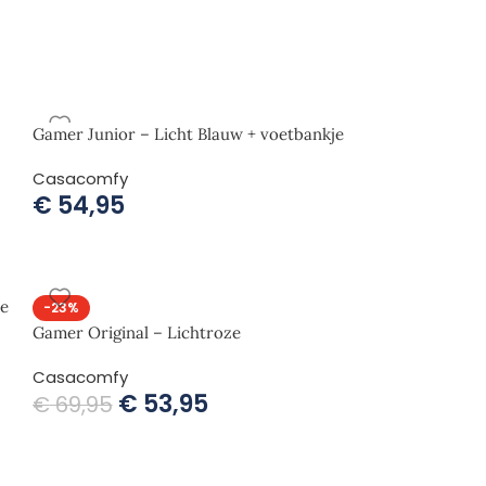
Gamer Junior – Licht Blauw + voetbankje
Casacomfy
€
54,95
je
-23%
Gamer Original – Lichtroze
Casacomfy
€
53,95
€
69,95