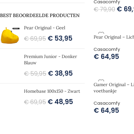
Casacomfy
€
69,
€
79,90
BEST BEOORDEELDE PRODUCTEN
Pear Original - Geel
€
53,95
Pear Original – Lic
€
69,95
Casacomfy
€
64,95
Premium Junior - Donker
Blauw
€
38,95
€
59,95
Gamer Original – L
voetbankje
Homebase 100x150 - Zwart
€
48,95
€
69,95
Casacomfy
€
64,95