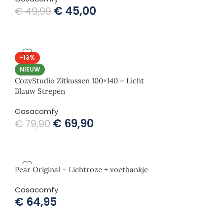
€
45,00
€
49,99
-13%
NIEUW
CozyStudio Zitkussen 100×140 – Licht
Blauw Strepen
Casacomfy
€
69,90
€
79,90
Pear Original – Lichtroze + voetbankje
Casacomfy
€
64,95