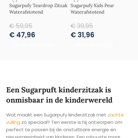
Sugarpufy Teardrop Zitzak
Sugarpufy Kids Pear
Waterafstotend
Waterafstotend
€
59,95
€
39,95
€
47,96
€
31,96
OPTIES SELECTEREN
OPTIES SELECTEREN
Een Sugarpuft kinderzitzak is
onmisbaar in de kinderwereld
Wat maakt een Sugarpufy kinderzitzak met
zachte
vulling
zo speciaal? Ten eerste is hij ontworpen om
perfect te passen bij de onstuitbare energie en
nieuwsgierigheid van kinderen. Een robuuste maar