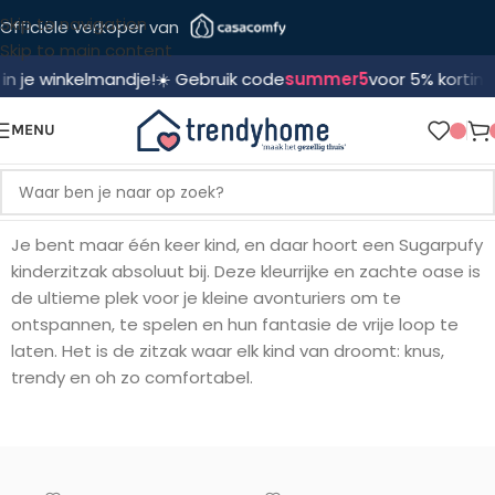
Skip to navigation
Officiële verkoper van
Skip to main content
e winkelmandje!
☀️ Gebruik code
summer5
voor 5% korting! 🛍️

MENU
Je bent maar één keer kind, en daar hoort een Sugarpufy
kinderzitzak absoluut bij. Deze kleurrijke en zachte oase is
de ultieme plek voor je kleine avonturiers om te
ontspannen, te spelen en hun fantasie de vrije loop te
laten. Het is de zitzak waar elk kind van droomt: knus,
trendy en oh zo comfortabel.