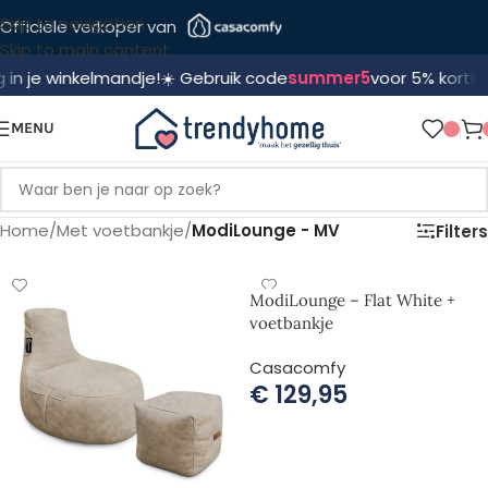
Skip to navigation
Officiële verkoper van
Skip to main content
je winkelmandje!
☀️ Gebruik code
summer5
voor 5% korting! 🛍️
MENU
Home
/
Met voetbankje
/
ModiLounge - MV
Filters
ModiLounge – Flat White +
voetbankje
Casacomfy
€
129,95
TOEVOEGEN AAN WINKELWAGEN