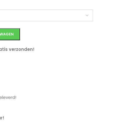
LWAGEN
tis verzonden!
leverd!
r!