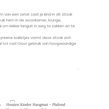
van een zetel. Laat je kind in dit zitzak
ebruik hem in de woonkamer, lounge,
aal om lekker languit in weg te zakken en te
yreene balletjes vormt deze zitzak zich
al tot rust! Door gebruik van hoogwaardige
m
Houten Kinder Hangmat – Plafond
Kinder Schomme