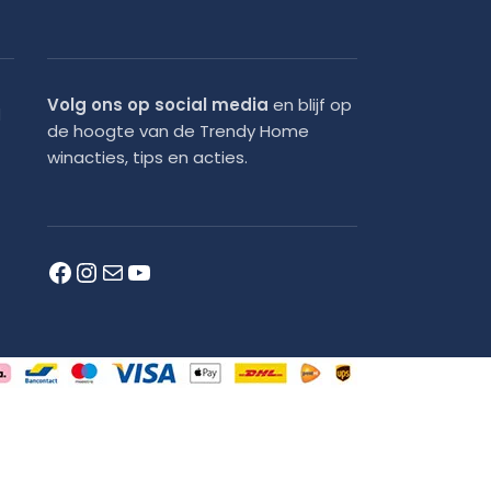
teindelijk krimpen alle zitzakvullingen
Volg ons op social media
en blijf op
d
de hoogte van de Trendy Home
r te bieden.
winacties, tips en acties.
s verrassend eenvoudig schoon te maken!
 gebruik van een speciale
nel en de hoes met de hand wassen en