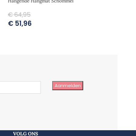
Hangende Hangmat Schommel
Swing
€
64,95
€
89,95
€
51,96
€
71,96
Aanmelden
 verschillende maten hoogwaardige virgin
VOLG ONS
 en kleinere die minder krimpen, de