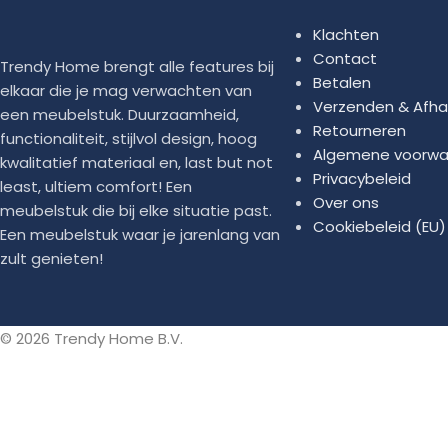
duurzaamheid. Deze vullingen zijn ook niet schadelijk voor h
Klachten
(polystreen balletjes) maar dankzij de vultunnel in onze zitz
Contact
Trendy Home brengt alle features bij
Betalen
elkaar die je mag verwachten van
Verzenden & Afha
een meubelstuk. Duurzaamheid,
De Sugarpufy Gamer Kids Kinderzitzak is gevuld met deze c
Retourneren
functionaliteit, stijlvol design, hoog
Algemene voorwa
kwalitatief materiaal en, last but not
Onderhoud
Privacybeleid
least, ultiem comfort! Een
Een zitzak staat garant voor lekker ontspannen. En dat gel
Over ons
meubelstuk die bij elke situatie past.
Gebruik voor regelmatige reiniging gewoon een vochtige do
Cookiebeleid (EU)
Een meubelstuk waar je jarenlang van
vlekverwijderaar. Dat is het! Voor een diepere reiniging ku
zult genieten!
vervolgens opnieuw vullen. Laat uw zitzak niet onder de reg
© 2026 Trendy Home B.V.