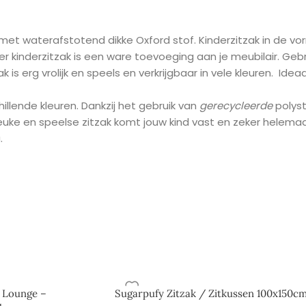
t waterafstotend dikke Oxford stof. Kinderzitzak in de vorm 
amer kinderzitzak is een ware toevoeging aan je meubilair. G
k is erg vrolijk en speels en verkrijgbaar in vele kleuren. Ide
hillende kleuren. Dankzij het gebruik van
gerecycleerde
polyst
 leuke en speelse zitzak komt jouw kind vast en zeker helema
.
k Lounge –
Sugarpufy Zitzak / Zitkussen 100x150c