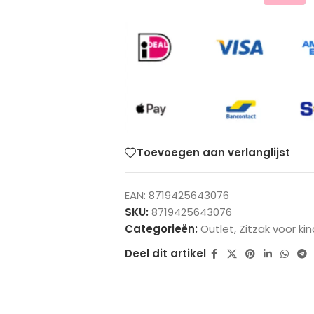
Toevoegen aan verlanglijst
EAN:
8719425643076
SKU:
8719425643076
Categorieën:
Outlet
,
Zitzak voor ki
Deel dit artikel