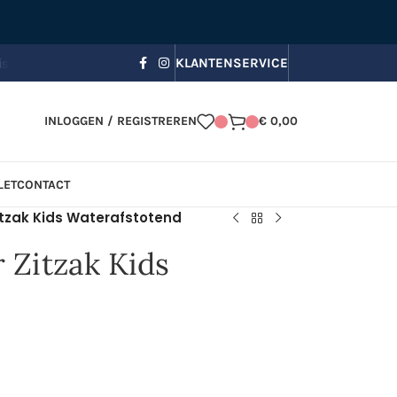
s bezorging, Zomerkorting in je winkelmandje!
☀️ Gebruik code
KLANTENSERVICE
INLOGGEN / REGISTREREN
€
0,00
LET
CONTACT
tzak Kids Waterafstotend
 Zitzak Kids