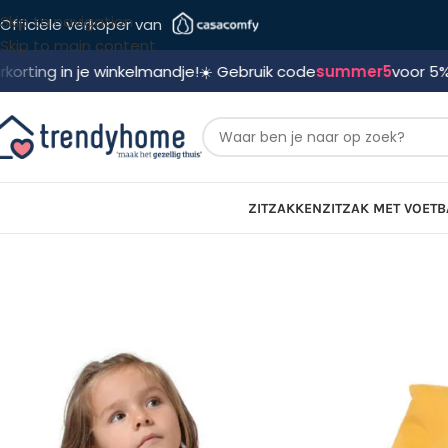
Skip to navigation
Officiële verkoper van
Skip to main content
 je winkelmandje!
☀️ Gebruik code
summer5
voor 5% korting! 🛍
ZITZAKKEN
ZITZAK MET VOETB