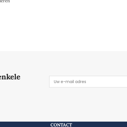
deren
enkele
d. Dit hangt ook af van de gebruiksintensiteit. We gebruiken
CONTACT
tief grotere (4-5 mm) ballen zorgen voor een beter comfort