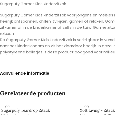
Sugarpufy Gamer Kids kinderzitzak
Sugarpufy Gamer Kids kinderzitzak voor jongens en meisjes me
heerlijk ontspannen, chillen, tv kijken, gamen of relaxen. G
zitkamer of in de kinderkamer of zelfs in de tuin. Gamer zitza
relaxen.
De Sugarpufy Gamer Kids kinderzitzak is verkrijgbaar in versc
naar het kinderlichaam en zit het daardoor heerlijk. In deze
polystyreene balletjes is deze product ook goed voor millieu
Aanvullende informatie
Afmetingen:
Gerelateerde producten
Hoogte: 70 cm
Zithoogte: 30 cm
Sugarpufy Teardrop Zitzak
Xoft Living – Zitza