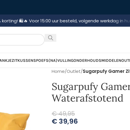
️
🔥 Voor 15:00 uur besteld, volgende werkdag in huis!
🚛 Grati
ANKJE
ZITKUSSENS
POEFS
(NA)VULLING
ONDERHOUDSMIDDELEN
OUT
Home
/
Outlet
/
Sugarpufy Gamer Zi
Sugarpufy Gamer
Waterafstotend
€
49,95
€
39,96