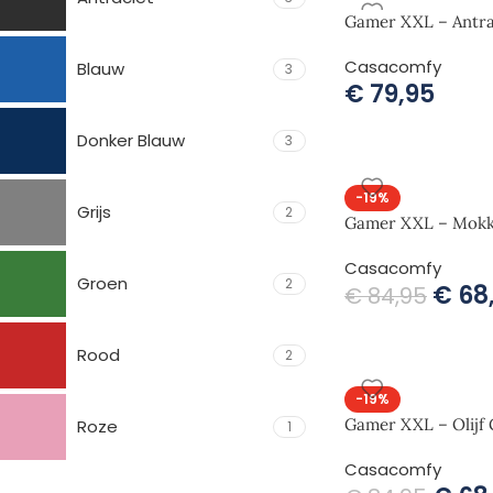
Gamer XXL – Antra
Casacomfy
Blauw
3
€
79,95
Donker Blauw
3
-19%
Grijs
2
Gamer XXL – Mokk
Casacomfy
Groen
2
€
68
€
84,95
Rood
2
-19%
Gamer XXL – Olijf
Roze
1
Casacomfy