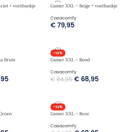
ciet + voetbankje
Gamer XXL – Beige + voetbankje
Casacomfy
€
79,95
-19%
a Bruin
Gamer XXL – Rood
Casacomfy
,95
€
68,95
€
84,95
-19%
 Groen
Gamer XXL – Roze
Casacomfy