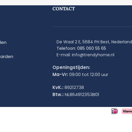
CONTACT
De Waal 2 E, 5684 PH Best, Nederlan
len
Telefoon: 085 060 55 65
E-mail: info@trendyhome.nl
arden
Openingstijden:
Ma-Vr:
09:00 tot 12:00 uur
KvK.:
89212738
Btw.:
NL864912353B01