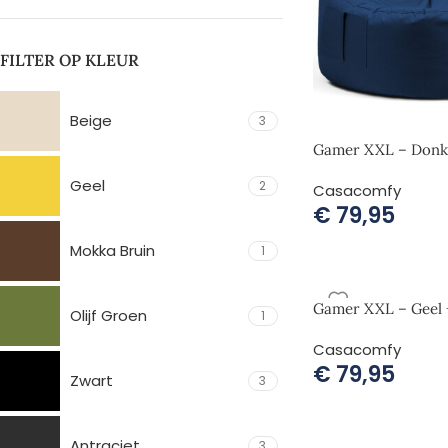
FILTER OP KLEUR
Beige
3
Gamer XXL – Donke
Geel
2
Casacomfy
€
79,95
Mokka Bruin
1
Gamer XXL – Geel 
Olijf Groen
1
Casacomfy
€
79,95
Zwart
3
Antraciet
3