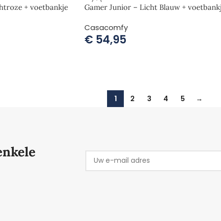
htroze + voetbankje
Gamer Junior – Licht Blauw + voetbank
Casacomfy
€
54,95
1
2
3
4
5
→
enkele