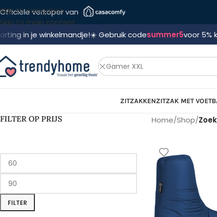
Skip to navigation
Officiële verkoper van
Skip to main content
je winkelmandje!
☀️ Gebruik code
summer5
voor 5% korting! 🛍️
ZITZAKKEN
ZITZAK MET VOETB
FILTER OP PRIJS
Home
/
Shop
/
Zoek
FILTER