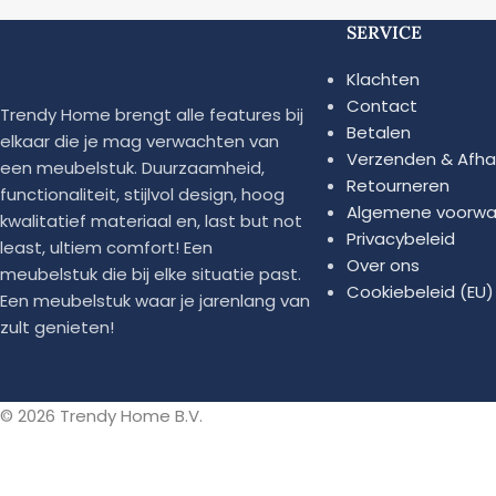
SERVICE
Klachten
Contact
Trendy Home brengt alle features bij
Betalen
elkaar die je mag verwachten van
Verzenden & Afha
een meubelstuk. Duurzaamheid,
Retourneren
functionaliteit, stijlvol design, hoog
Algemene voorwa
kwalitatief materiaal en, last but not
Privacybeleid
least, ultiem comfort! Een
Over ons
meubelstuk die bij elke situatie past.
Cookiebeleid (EU)
Een meubelstuk waar je jarenlang van
zult genieten!
© 2026 Trendy Home B.V.