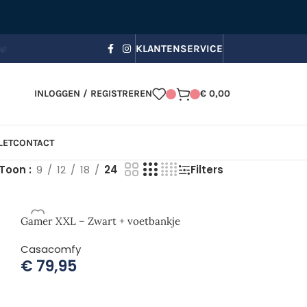
 bezorging, Zomerkorting in je winkelmandje!
☀️ Gebruik code
KLANTENSERVICE
INLOGGEN / REGISTREREN
€
0,00
LET
CONTACT
Toon
9
12
18
24
Filters
Gamer XXL – Zwart + voetbankje
Casacomfy
€
79,95