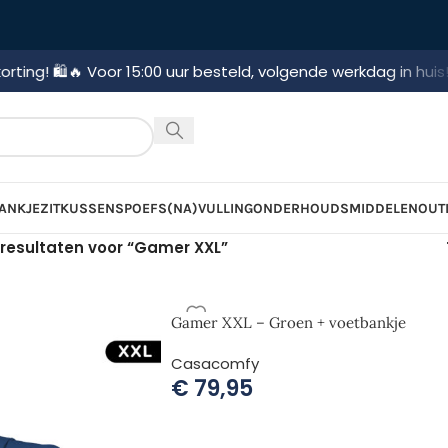
🔥 Voor 15:00 uur besteld, volgende werkdag in huis!
🚛 Gratis
ANKJE
ZITKUSSENS
POEFS
(NA)VULLING
ONDERHOUDSMIDDELEN
OUT
resultaten voor “Gamer XXL”
Gamer XXL – Groen + voetbankje
Casacomfy
€
79,95