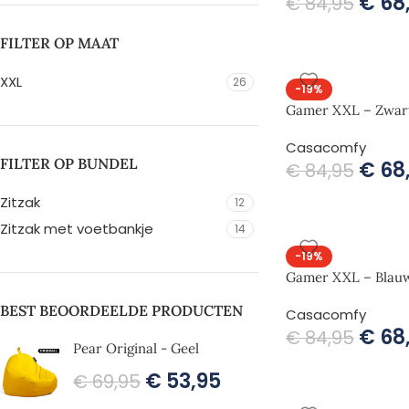
€
68
€
84,95
FILTER OP MAAT
XXL
26
-19%
Gamer XXL – Zwar
Casacomfy
FILTER OP BUNDEL
€
68
€
84,95
Zitzak
12
Zitzak met voetbankje
14
-19%
Gamer XXL – Blau
BEST BEOORDEELDE PRODUCTEN
Casacomfy
€
68
€
84,95
Pear Original - Geel
€
53,95
€
69,95