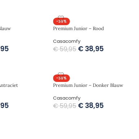
-35%
Blauw
Premium Junior – Rood
Casacomfy
,95
€
38,95
€
59,95
-35%
ntraciet
Premium Junior – Donker Blauw
Casacomfy
,95
€
38,95
€
59,95