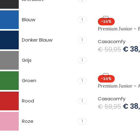
Blauw
1
-35%
Premium Junior – 
Donker Blauw
1
Casacomfy
€
38
€
59,95
Grijs
1
-35%
Groen
1
Premium Junior – A
Casacomfy
Rood
1
€
38
€
59,95
Roze
1