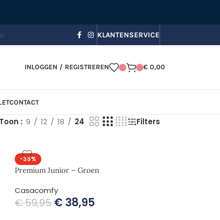
 bezorging, Zomerkorting in je winkelmandje!
☀️ Gebruik code
KLANTENSERVICE
INLOGGEN / REGISTREREN
€
0,00
LET
CONTACT
Toon
9
12
18
24
Filters
-35%
Premium Junior – Groen
Casacomfy
€
38,95
€
59,95