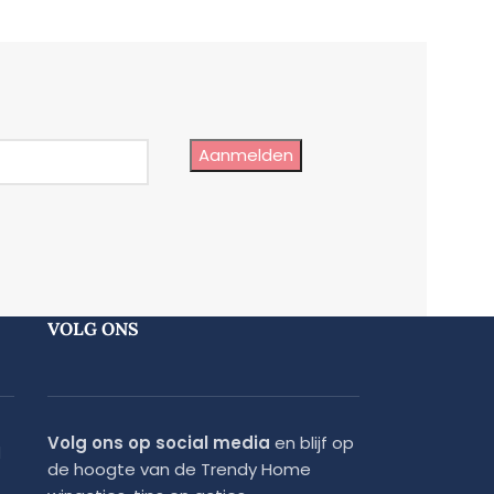
Aanmelden
VOLG ONS
Volg ons op social media
en blijf op
d
de hoogte van de Trendy Home