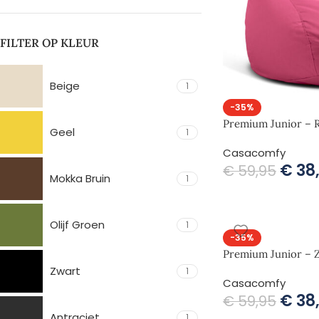
FILTER OP KLEUR
Beige
1
-35%
Premium Junior – 
Geel
1
Casacomfy
€
38
€
59,95
Mokka Bruin
1
Olijf Groen
1
-35%
Premium Junior – 
Zwart
1
Casacomfy
€
38
€
59,95
Antraciet
1