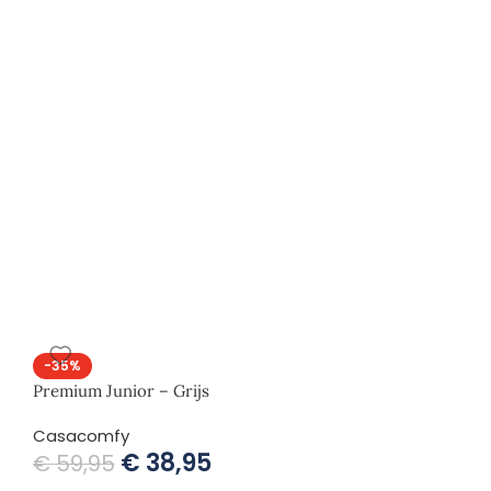
-35%
Premium Junior – Grijs
Casacomfy
€
38,95
€
59,95