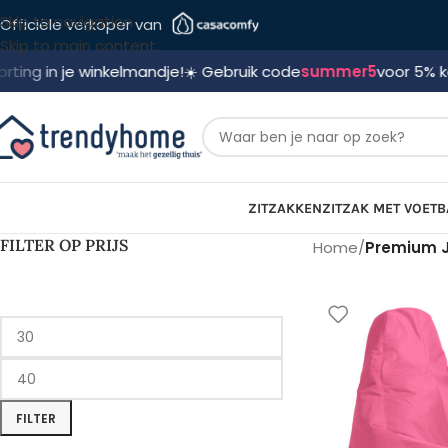
Skip to navigation
Officiële verkoper van
Skip to main content
je winkelmandje!
☀️ Gebruik code
summer5
voor 5% korting! 🛍️
ZITZAKKEN
ZITZAK MET VOETB
FILTER OP PRIJS
Home
/
Premium J
FILTER