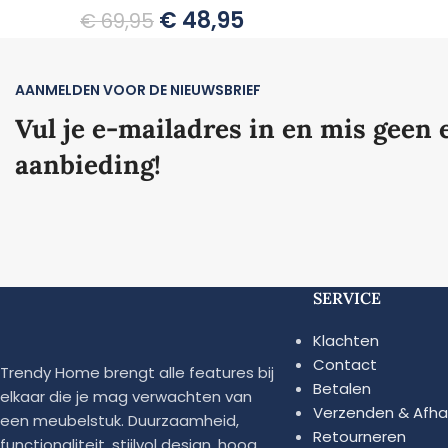
€
48,95
€
69,95
AANMELDEN VOOR DE NIEUWSBRIEF
Vul je e-mailadres in en mis geen 
aanbieding!
SERVICE
Klachten
Contact
Trendy Home brengt alle features bij
Betalen
elkaar die je mag verwachten van
Verzenden & Afha
een meubelstuk. Duurzaamheid,
Retourneren
functionaliteit, stijlvol design, hoog