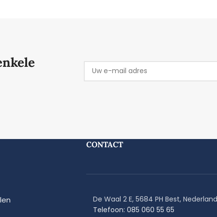
enkele
CONTACT
De Waal 2 E, 5684 PH Best, Nederlan
len
Telefoon: 085 060 55 65