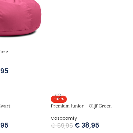
Roze
,95
-35%
Zwart
Premium Junior – Olijf Groen
Casacomfy
,95
€
38,95
€
59,95