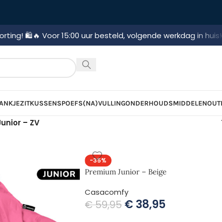
🔥 Voor 15:00 uur besteld, volgende werkdag in huis!
🚛 Gratis
ANKJE
ZITKUSSENS
POEFS
(NA)VULLING
ONDERHOUDSMIDDELEN
OUT
unior – ZV
-35%
Premium Junior – Beige
Casacomfy
€
38,95
€
59,95